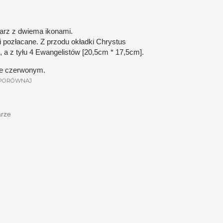
arz z dwiema ikonami.
i pozłacane. Z przodu okładki Chrystus
 a z tyłu 4 Ewangelistów [20,5cm * 17,5cm].
ze czerwonym.
PORÓWNAJ
arze