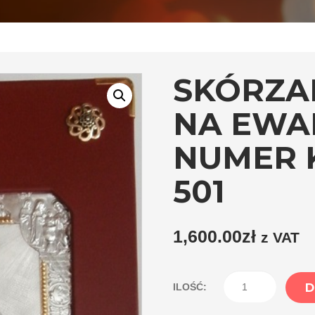
SKÓRZA
NA EWA
NUMER 
501
1,600.00
zł
z VAT
ilość
D
ILOŚĆ:
Skórzana