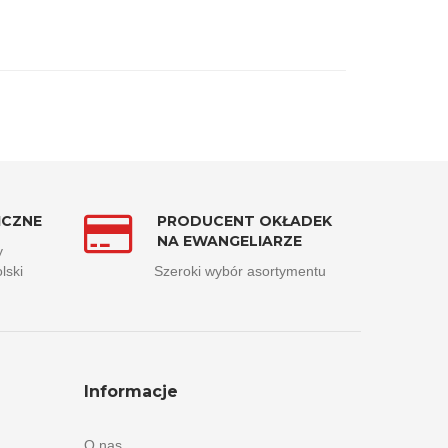
ICZNE
PRODUCENT OKŁADEK
NA EWANGELIARZE
y
lski
Szeroki wybór asortymentu
Informacje
O nas