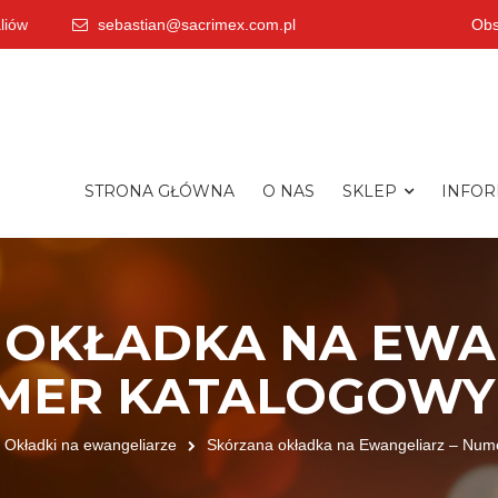
liów
sebastian@sacrimex.com.pl
Ob
STRONA GŁÓWNA
O NAS
SKLEP
INFOR
OKŁADKA NA EWA
MER KATALOGOWY 
Okładki na ewangeliarze
Skórzana okładka na Ewangeliarz – Num