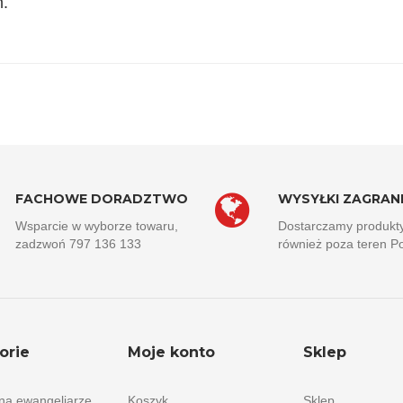
m.
FACHOWE DORADZTWO
WYSYŁKI ZAGRAN
Wsparcie w wyborze towaru,
Dostarczamy produkt
zadzwoń 797 136 133
również poza teren Po
orie
Moje konto
Sklep
 na ewangeliarze
Koszyk
Sklep