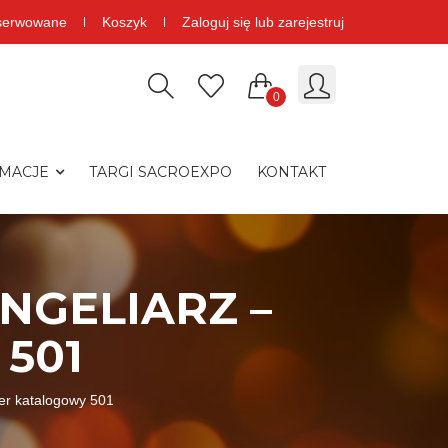
serwowane
Koszyk
Zaloguj się lub zarejestruj
0
MACJE
TARGI SACROEXPO
KONTAKT
NGELIARZ –
501
er katalogowy 501