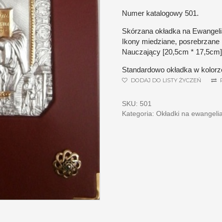
okładka
Numer katalogowy 501.
na
Skórzana okładka na Ewangeli
Ewangeliarz
Ikony miedziane, posrebrzane 
-
Nauczający [20,5cm * 17,5cm],
Numer
Standardowo okładka w kolor
katalogowy
DODAJ DO LISTY ŻYCZEŃ
501
SKU:
501
Kategoria:
Okładki na ewangeli