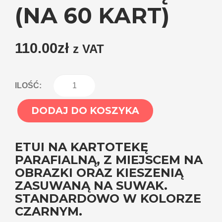
(NA 60 KART)
110.00
zł
z VAT
ilość
ILOŚĆ:
Etui
DODAJ DO KOSZYKA
na
kartotekę
ETUI NA KARTOTEKĘ
parafialną
PARAFIALNĄ, Z MIEJSCEM NA
(na
OBRAZKI ORAZ KIESZENIĄ
ZASUWANĄ NA SUWAK.
60
STANDARDOWO W KOLORZE
kart)
CZARNYM.