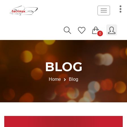
Toggle
navigation
0
BLOG
Home
Blog